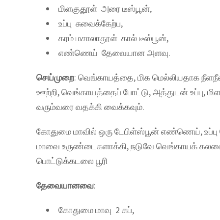
மிளகுதூள் அரை டீஸ்பூன்,
உப்பு சுவைக்கேற்ப,
கரம் மசாலாதூள் கால் டீஸ்பூன்,
எண்ணெய் தேவையான அளவு.
செய்முறை
: வெங்காயத்தை, மிக மெல்லியதாக நீளந
ஊற்றி, வெங்காயத்தைப் போட்டு, அத்துடன் உப்பு, ம
வரும்வரை வதக்கி வைக்கவும்.
கோதுமை மாவில் ஒரு டேபிள்ஸ்பூன் எண்ணெய், உப்பு
மாவை உருண்டைகளாக்கி, நடுவே வெங்காயக் கலவையை
பொட்டுக்கடலை பூரி
தேவையானவை
:
கோதுமை மாவு 2 கப்,