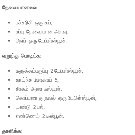
தேவையானவை
:
பச்சரிசி ஒரு கப்,
உப்பு தேவையான அளவு,
நெய் ஒரு டேபிள்ஸ்பூன்.
வறுத்து பொடிக்க
:
உளுத்தம்பருப்பு 2 டேபிள்ஸ்பூன்,
காய்ந்த மிளகாய் 5,
சீரகம் அரை டீஸ்பூன்,
கொப்பரை துருவல் ஒரு டேபிள்ஸ்பூன்,
பூண்டு 2 பல்,
எண்ணெய் 2 டீஸ்பூன்.
தாளிக்க
: