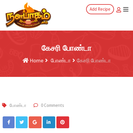
Add Recipe
கேசரி போண்டா
Home
போண்டா
கேசரி போண்டா
போண்டா
0 Comments