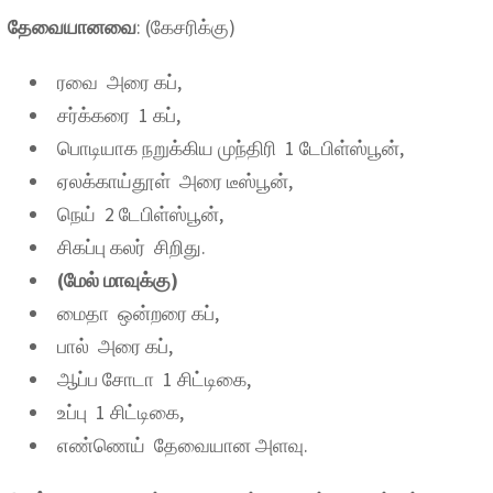
தேவையானவை
: (கேசரிக்கு)
ரவை அரை கப்,
சர்க்கரை 1 கப்,
பொடியாக நறுக்கிய முந்திரி 1 டேபிள்ஸ்பூன்,
ஏலக்காய்தூள் அரை டீஸ்பூன்,
நெய் 2 டேபிள்ஸ்பூன்,
சிகப்பு கலர் சிறிது.
(மேல் மாவுக்கு)
மைதா ஒன்றரை கப்,
பால் அரை கப்,
ஆப்ப சோடா 1 சிட்டிகை,
உப்பு 1 சிட்டிகை,
எண்ணெய் தேவையான அளவு.