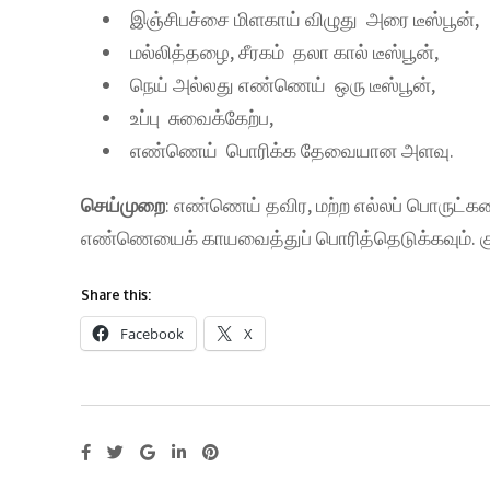
இஞ்சிபச்சை மிளகாய் விழுது அரை டீஸ்பூன்,
மல்லித்தழை, சீரகம் தலா கால் டீஸ்பூன்,
நெய் அல்லது எண்ணெய் ஒரு டீஸ்பூன்,
உப்பு சுவைக்கேற்ப,
எண்ணெய் பொரிக்க தேவையான அளவு.
செய்முறை
: எண்ணெய் தவிர, மற்ற எல்லப் பொருட்களைய
எண்ணெயைக் காயவைத்துப் பொரித்தெடுக்கவும். குழந
Share this:
Facebook
X