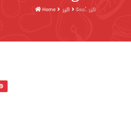
Home
பூரி
கேரட் பூரி