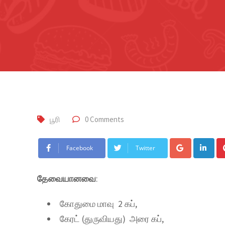
பூரி
0 Comments
Facebook
Twitter
தேவையானவை
:
கோதுமை மாவு 2 கப்,
கேரட் (துருவியது) அரை கப்,