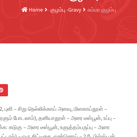
Home
குழம்பு -Gravy
சும்மா குழம்பு
, புளி – சிறு நெல்லிக்காய் அளவு, மிளகாய்தூள் –
ூளும் போடலாம்), தனியாதூள் – அரை டீஸ்பூன், உப்பு –
: கடுகு – அரை டீஸ்பூன், உளுத்தம்பருப்பு – அரை
ப்பட்டால்) – ஒரு சிட்டிகை, எண்ணெய் – 2 டேபிள்ஸ்பூன்.