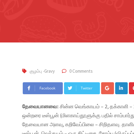
குழம்பு -Gravy
0 Comments
Facebook
Twitter
தேவையானவை:
சின்ன வெங்காயம் – 2, தக்காளி – 2
ஒன்றரை டீஸ்பூன் (மிளகாய்தூளுக்கு பதில் சாம்பார்த
தேவையான அளவு, கறிவேப்பிலை – சிறிதளவு. தாளிக்க
டீஸ்பூன், வெந்தயம் – ஒரு சிட்டிகை, சோம்பு (விருப்ப