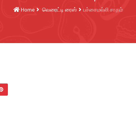
Home
வெரைட்டி ரைஸ்
பச்சைமல்லி சாதம்