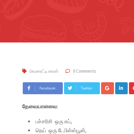
வெரைட்டி ரைஸ்
0 Comments
Facebook
Twitter
தேவையானவை
:
பச்சரிசி ஒரு கப்,
நெய் ஒரு டேபிள்ஸ்பூன்,