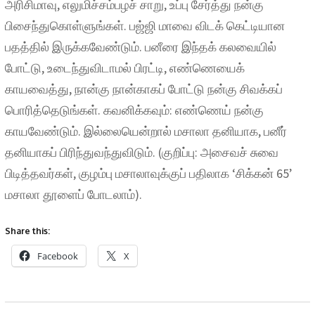
அரிசிமாவு, எலுமிச்சம்பழச் சாறு, உப்பு சேர்த்து நன்கு
பிசைந்துகொள்ளுங்கள். பஜ்ஜி மாவை விடக் கெட்டியான
பதத்தில் இருக்கவேண்டும். பனீரை இந்தக் கலவையில்
போட்டு, உடைந்துவிடாமல் பிரட்டி, எண்ணெயைக்
காயவைத்து, நான்கு நான்காகப் போட்டு நன்கு சிவக்கப்
பொரித்தெடுங்கள். கவனிக்கவும்: எண்ணெய் நன்கு
காயவேண்டும். இல்லையென்றால் மசாலா தனியாக, பனீர்
தனியாகப் பிரிந்துவந்துவிடும். (குறிப்பு: அசைவச் சுவை
பிடித்தவர்கள், குழம்பு மசாலாவுக்குப் பதிலாக ‘சிக்கன் 65’
மசாலா தூளைப் போடலாம்).
Share this:
Facebook
X