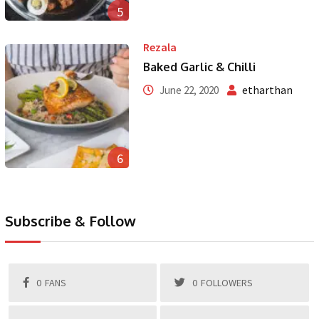
5
Rezala
Baked Garlic & Chilli
etharthan
June 22, 2020
6
Subscribe & Follow
0
FANS
0
FOLLOWERS