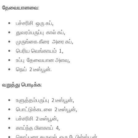
தேவையானவை
:
பச்சரிசி ஒரு கப்,
துவரம்பருப்பு கால் கப்,
முருங்கை கீரை அரை கப்,
பெரிய வெங்காயம் 1,
உப்பு தேவையான அளவு,
நெய் 2 டீஸ்பூன்.
வறுத்து பொடிக்க
:
உளுத்தம்பருப்பு 2 டீஸ்பூன்,
பொட்டுக்கடலை 2 டீஸ்பூன்,
பச்சரிசி 2 டீஸ்பூன்,
காய்ந்த மிளகாய் 4,
கொப்பரை துருவல் ஒரு டேபிள்ஸ்பூன்,