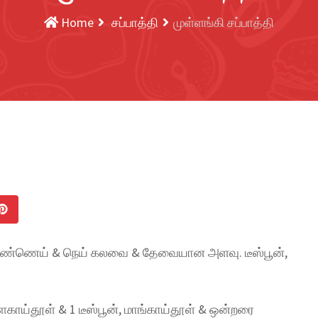
Home
சப்பாத்தி
முள்ளங்கி சப்பாத்தி
 2 எண்ணெய் & நெய் கலவை & தேவையான அளவு. டீஸ்பூன்,
ிளகாய்தூள் & 1 டீஸ்பூன், மாங்காய்தூள் & ஒன்றரை