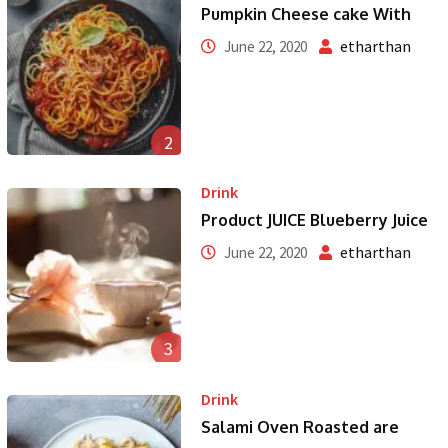
Pumpkin Cheese cake With
etharthan
June 22, 2020
2
Drink
Product JUICE Blueberry Juice
etharthan
June 22, 2020
3
Drink
Salami Oven Roasted are